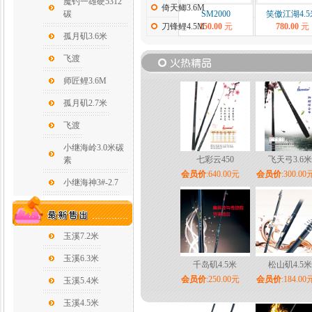
魔钓一雄硬5312
倚天鲫3.6M
碳
SM2000
笑傲江湖4.5
刀锋鲤4.5M
150.00
元
780.00
元
孤月矶3.6米
飞渡
师匠鲤3.6M
孤月矶2.7米
飞渡
小继海岭3.0米碳
七彩云450
飞天弓3.6米
素
会员价
:640.00元
会员价
:300.00
小继海神3#-2.7
玉溪7.2米
玉溪6.3米
千岛矶4.5米
松山矶4.5米
会员价
:250.00元
会员价
:184.00
玉溪5.4米
玉溪4.5米