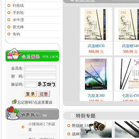
钓鱼线
手刹轮
水中漂
夜光棒
鱼钩
武道鲤630
武道鲤540
660.00
元
560.00
元
会员名:
密 码:
验证码:
九纹龙360
七彩云450
310.00
元
640.00
元
忘记密码?点这里重设
小继海岭2.7米碳
野战鲤 3.6M
素
战神3.6M