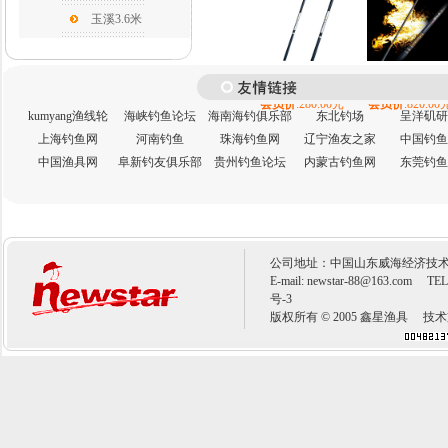
玉溪3.6米
锐霸7.2米
钛金龙5.4米
会员价
:280.00元
会员价
:820.00
kumyang渔线轮
海峡钓鱼论坛
海南海钓俱乐部
东北钓场
呈洋矶研
上海钓鱼网
河南钓鱼
珠海钓鱼网
辽宁渔友之家
中国钓鱼
中国渔具网
阜新钓友俱乐部
贵州钓鱼论坛
内蒙古钓鱼网
东莞钓鱼
公司地址：中国山东威海经济技术开
E-mail:
newstar-88@163.com
TEL：0
号-3
版权所有 © 2005 鑫星渔具 技