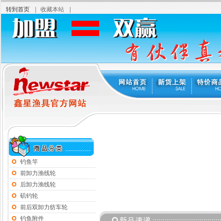
转到首页
|
收藏本站
|
钓鱼竿
前卸力渔线轮
后卸力渔线轮
矶钓轮
前后双卸力纺车轮
钓鱼附件